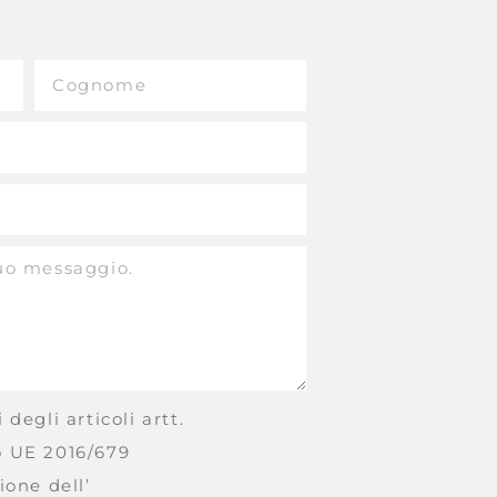
 degli articoli artt.
o UE 2016/679
ione dell’