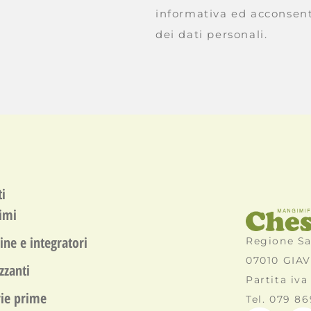
informativa ed acconsen
dei dati personali.
i
imi
ine e integratori
Regione S
07010 GIAV
izzanti
Partita iv
ie prime
Tel. 079 8