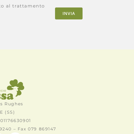
to al trattamento
INVIA
as Rughes
E (SS)
a 01176630901
69240 – Fax 079 869147